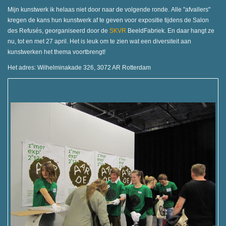
Mijn kunstwerk ik helaas niet door naar de volgende ronde. Alle "afvallers"
kregen de kans hun kunstwerk af te geven voor expositie tijdens de
Salon
des Refusés, georganiseerd door de
SKVR
BeeldFabriek. En daar hangt ze
nu, tot en met 27 april. Het is leuk om te zien wat een diversiteit aan
kunstwerken het thema voortbrengt!
Het adres:
Wilhelminakade 326, 3072 AR Rotterdam