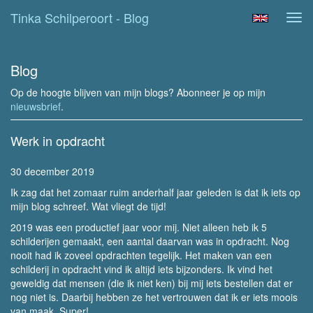
Tinka Schilperoort - Blog
Tog
navi
Blog
Op de hoogte blijven van mijn blogs? Abonneer je op mijn
nieuwsbrief
.
Werk in opdracht
30 december 2019
Ik zag dat het zomaar ruim anderhalf jaar geleden is dat ik iets op
mijn blog schreef. Wat vliegt de tijd!
2019 was een productief jaar voor mij. Niet alleen heb ik 5
schilderijen gemaakt, een aantal daarvan was in opdracht. Nog
nooit had ik zoveel opdrachten tegelijk. Het maken van een
schilderij in opdracht vind ik altijd iets bijzonders. Ik vind het
geweldig dat mensen (die ik niet ken) bij mij iets bestellen dat er
nog niet is. Daarbij hebben ze het vertrouwen dat ik er iets moois
van maak. Super!