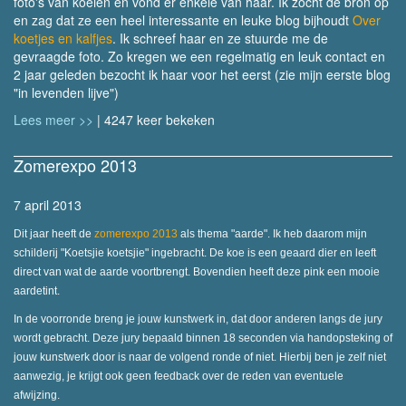
foto's van koeien en vond er enkele van haar. Ik zocht de bron op
en zag dat ze een heel interessante en leuke blog bijhoudt
Over
koetjes en kalfjes
. Ik schreef haar en ze stuurde me de
gevraagde foto. Zo kregen we een regelmatig en leuk contact en
2 jaar geleden bezocht ik haar voor het eerst (zie mijn eerste blog
"in levenden lijve")
Lees meer >>
| 4247 keer bekeken
Zomerexpo 2013
7 april 2013
Dit jaar heeft de
zomerexpo 2013
als thema "aarde". Ik heb daarom mijn
schilderij "Koetsjie koetsjie" ingebracht. De koe is een geaard dier en leeft
direct van wat de aarde voortbrengt. Bovendien heeft deze pink een mooie
aardetint.
In de voorronde breng je jouw kunstwerk in, dat door anderen langs de jury
wordt gebracht. Deze jury bepaald binnen 18 seconden via handopsteking of
jouw kunstwerk door is naar de volgend ronde of niet. Hierbij ben je zelf niet
aanwezig, je krijgt ook geen feedback over de reden van eventuele
afwijzing.