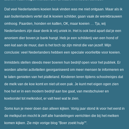
Dat veel Nederlanders koeien leuk vinden was me niet ontgaan. Maar als ik
aan buitenlanders vertel dat ik koeien schilder, gaan vaak de wenkbrauwen
omhoog. Paarden, honden en katten, OK, maar koeien … Tja, wij
Nederlanders zijn daar denk ik vrij uniek in. Het is ook best apart dat je een
anoniem dier boven je bank hangt. Heb je een schilderij van een hond of
een kat aan de muur, dan is het toch op zijn minst die van jezelf. Mijn
conclusie: veel Nederlanders hebben een speciale voorliefde voor koeien.
Inmiddels stellen steeds meer boeren hun bedrijf open voor het publiek. Er
worden allerlei activiteiten georganiseerd om meer mensen te informeren en
te laten genieten van het platteland. Kinderen leren tijdens schoolreisjes dat
de melk van de koe komt en niet uit een pak. Je kunt met eigen ogen zien
hoe het er in een modern bedrijf aan toe gaat, van mestschuiver en
koeborstel tot melkrobot, er valt heel wat te zien.
Soms kun je meer doen dan alleen kijken. Vorig jaar stond ik voor het eerst in
de melkput en mocht ik zelf alle handelingen verrichten die bij het melken
komen kijken. Zie mijn vorige blog "Boer zoekt hulp"".