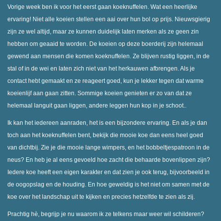
Vorige week ben ik voor het eerst gaan koeknuffelen. Wat een heerlijke
ervaring! Niet alle koeien stellen een aai over hun bol op prijs. Nieuwsgierig
zijn ze wel altijd, maar ze kunnen duidelijk laten merken als ze geen zin
hebben om geaaid te worden. De koeien op deze boerderij zijn helemaal
gewend aan mensen die komen koeknuffelen. Ze blijven rustig liggen, in de
stal of in de wei en laten zich niet van het herkauwen afbrengen. Als je
contact hebt gemaakt en ze reageert goed, kun je lekker tegen dat warme
koeienlijf aan gaan zitten. Sommige koeien genieten er zo van dat ze
helemaal languit gaan liggen, andere leggen hun kop in je schoot..
Ik kan het iedereen aanraden, het is een bijzondere ervaring. En als je dan
toch aan het koeknuffelen bent, bekijk die mooie koe dan eens heel goed
van dichtbij. Zie je die mooie lange wimpers, en het bobbeltjespatroon in de
neus? En heb je al eens gevoeld hoe zacht die behaarde bovenlippen zijn?
Iedere koe heeft een eigen karakter en dat zien je ook terug, bijvoorbeeld in
de oogopslag en de houding. En hoe geweldig is het niet om samen met de
koe over het landschap uit te kijken en precies hetzelfde te zien als zij.
Prachtig hè, begrijp je nu waarom ik ze telkens maar weer wil schilderen?