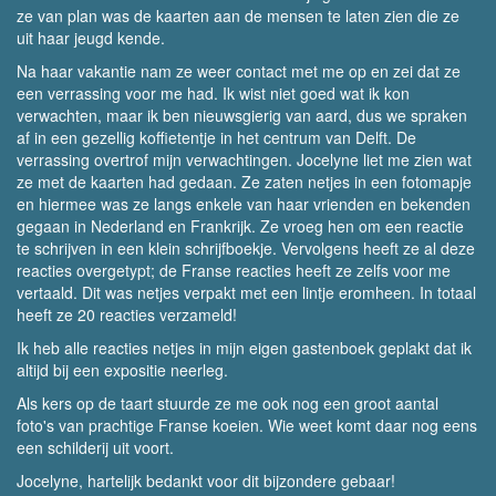
ze van plan was de kaarten aan de mensen te laten zien die ze
uit haar jeugd kende.
Na haar vakantie nam ze weer contact met me op en zei dat ze
een verrassing voor me had. Ik wist niet goed wat ik kon
verwachten, maar ik ben nieuwsgierig van aard, dus we spraken
af in een gezellig koffietentje in het centrum van Delft. De
verrassing overtrof mijn verwachtingen. Jocelyne liet me zien wat
ze met de kaarten had gedaan. Ze zaten netjes in een fotomapje
en hiermee was ze langs enkele van haar vrienden en bekenden
gegaan in Nederland en Frankrijk. Ze vroeg hen om een reactie
te schrijven in een klein schrijfboekje. Vervolgens heeft ze al deze
reacties overgetypt; de Franse reacties heeft ze zelfs voor me
vertaald. Dit was netjes verpakt met een lintje eromheen. In totaal
heeft ze 20 reacties verzameld!
Ik heb alle reacties netjes in mijn eigen gastenboek geplakt dat ik
altijd bij een expositie neerleg.
Als kers op de taart stuurde ze me ook nog een groot aantal
foto's van prachtige Franse koeien. Wie weet komt daar nog eens
een schilderij uit voort.
Jocelyne, hartelijk bedankt voor dit bijzondere gebaar!