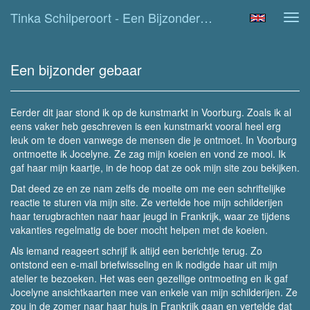
Tinka Schilperoort - Een Bijzonder Gebaar
Tog
navi
Een bijzonder gebaar
Eerder dit jaar stond ik op de kunstmarkt in Voorburg. Zoals ik al
eens vaker heb geschreven is een kunstmarkt vooral heel erg
leuk om te doen vanwege de mensen die je ontmoet. In Voorburg
ontmoette ik Jocelyne. Ze zag mijn koeien en vond ze mooi. Ik
gaf haar mijn kaartje, in de hoop dat ze ook mijn site zou bekijken.
Dat deed ze en ze nam zelfs de moeite om me een schriftelijke
reactie te sturen via mijn site. Ze vertelde hoe mijn schilderijen
haar terugbrachten naar haar jeugd in Frankrijk, waar ze tijdens
vakanties regelmatig de boer mocht helpen met de koeien.
Als iemand reageert schrijf ik altijd een berichtje terug. Zo
ontstond een e-mail briefwisseling en ik nodigde haar uit mijn
atelier te bezoeken. Het was een gezellige ontmoeting en ik gaf
Jocelyne ansichtkaarten mee van enkele van mijn schilderijen. Ze
zou in de zomer naar haar huis in Frankrijk gaan en vertelde dat