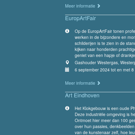
Meer informatie
EuropArtFair
Op de EuropArtFair tonen prof
werken in de bijzondere en mo
schilderijen is te zien in de s
kijken naar honderden prachti
geniet van een hapje of drankje 
Gashouder Westergas, Wester
6 september 2024 tot en met 
Meer informatie
Art Eindhoven
Het Klokgebouw is een oude Phili
Deze industriële omgeving is h
Ontmoet hier meer dan 100 gese
over hun passies, denkbeelden 
van de kunstenaar zelf, hoe leuk