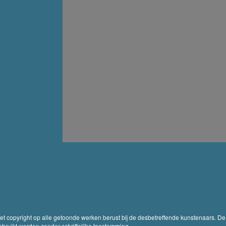
Het copyright op alle getoonde werken berust bij de desbetreffende kunstenaars. De
ruikt worden zonder schriftelijke toestemming.