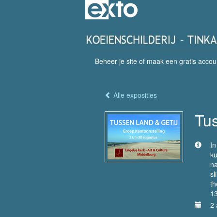
Beheer je site
of
maak een gratis accou
Alle exposities
Tus
In
ku
na
sl
th
13
2 