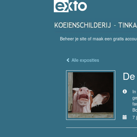
Beheer je site
of
maak een gratis accou
Alle exposities
De 
In
ge
fa
Bo
7 