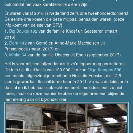
ook omdat het vaak karaktervolle dieren zijn.
Er waren vanaf 2016 in Nederland zelfs drie tweehonderdtonners!
De eerste drie koeien die deze mijlpaal behaalden waren: (deze
info komt van de site van CRV)
1.
Big Boukje 192
van de familie Knoef uit Geesteren (maart
2016),
2.
Dora 442
van Corné en Anne-Marie Machielsen uit
Prinsenbeek (maart 2017) en
3.
Minke 64
van de familie Ubachs uit Epen (september 2017).
Het is voor mij heel bijzonder als ik zo’n topper mag portretteren.
De foto bij dit artikel is van 100.000 liter koe
Olga Kompas 590
,
een mooie, eigenzinnige roodbonte Holstein Friesian, die 12,5
jaar is geworden. Ik schilderde haar in 2011. Ze was de leidster in
de stal en ik heb haar ook echt ontmoet. Inmiddels leeft ze niet
meer, maar op deze manier hebben de eigenaren een blijvende
herinnering aan dit bijzonder dier.