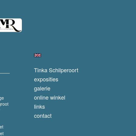
Tinka Schilperoort
exposities
galerie
online winkel
ge
groot
links
r
contact
et
et