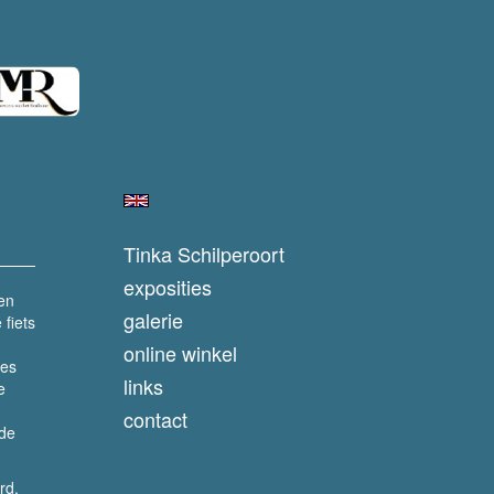
Tinka Schilperoort
exposities
een
galerie
fiets
online winkel
jes
links
e
contact
nde
rd.