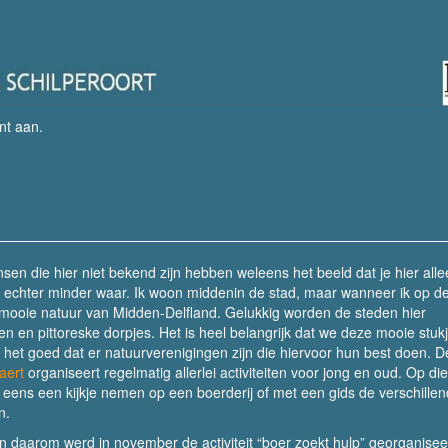
nt aan
.
en die hier niet bekend zijn hebben weleens het beeld dat je hier all
s echter minder waar. Ik woon middenin de stad, maar wanneer ik op de 
 mooie natuur van Midden-Delfland. Gelukkig worden de steden hier
en en pittoreske dorpjes. Het is heel belangrijk dat we deze mooie stuk
et goed dat er natuurverenigingen zijn die hiervoor hun best doen. D
aert
organiseert regelmatig allerlei activiteiten voor jong en oud. Op die
ens een kijkje nemen op een boerderij of met een gids de verschille
n.
en daarom werd in november de activiteit “boer zoekt hulp” georganisee