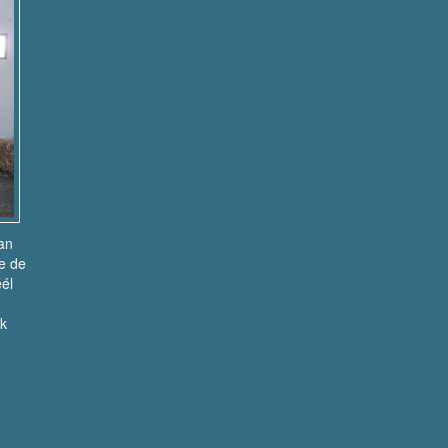
kan
ie de
éél
ak