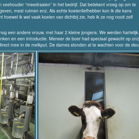
n veehouder “meedraaien” in het bedrijf. Dat betekent vroeg op om te
geven, mest ruimen enz. Als echte koeienliefhebber kon ik die kans
nt hoewel ik wel vaak koeien van dichtbij zie, heb ik ze nog nooit zelf
nog een andere vrouw, met haar 2 kleine jongens. We werden hartelijk
inken en een introductie. Meneer de boer had speciaal gewacht op on
direct mee in de melkput. De dames stonden al te wachten voor de deu