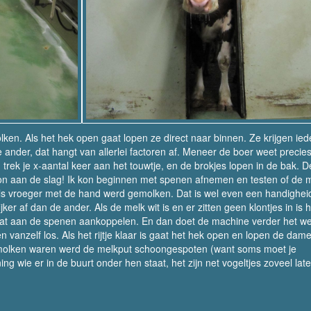
lken. Als het hek open gaat lopen ze direct naar binnen. Ze krijgen ied
 ander, dat hangt van allerlei factoren af. Meneer de boer weet precie
trek je x-aantal keer aan het touwtje, en de brokjes lopen in de bak. 
 kon aan de slag! Ik kon beginnen met spenen afnemen en testen of de 
ls vroeger met de hand werd gemolken. Dat is wel even een handighei
er af dan de ander. Als de melk wit is en er zitten geen klontjes in is h
at aan de spenen aankoppelen. En dan doet de machine verder het we
vanzelf los. Als het rijtje klaar is gaat het hek open en lopen de dam
gemolken waren werd de melkput schoongespoten (want soms moet je
ng wie er in de buurt onder hen staat, het zijn net vogeltjes zoveel lat