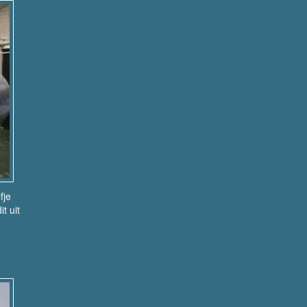
fje
t uit