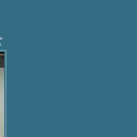
ze
r.