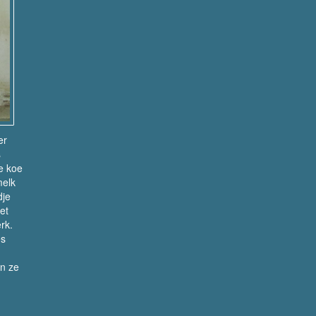
er
s
De koe
melk
dje
et
rk.
es
en ze