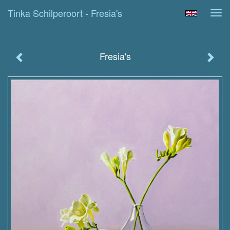
Tinka Schilperoort - Fresia's
Tog
navi
Fresia's