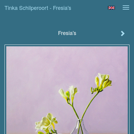
Tinka Schilperoort - Fresia's
Tog
navi
Fresia's