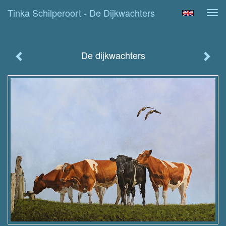
Tinka Schilperoort - De Dijkwachters
Tog
navi
De dijkwachters