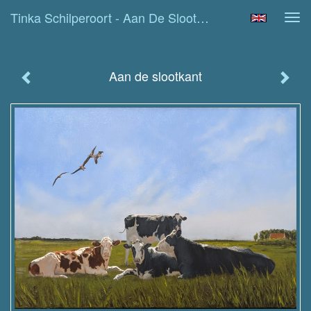
Tinka Schilperoort - Aan De Slootkant
Tog
navi
Aan de slootkant