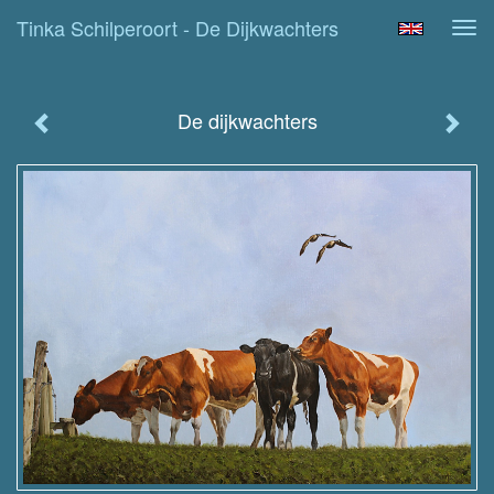
Tinka Schilperoort - De Dijkwachters
Tog
navi
De dijkwachters