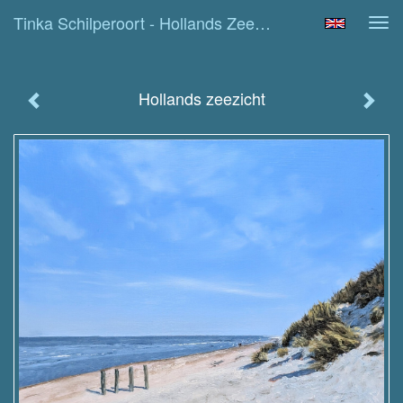
Tinka Schilperoort - Hollands Zeezicht
Tog
navi
Hollands zeezicht