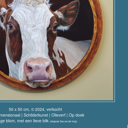
50 x 50 cm, © 2024, verkocht
ensionaal | Schilderkunst | Olieverf | Op doek
ge blom, met een lieve blik
(fotograaf: Bea van der Kuip)