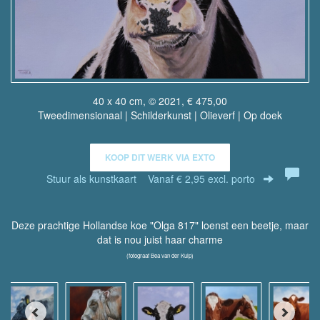
40 x 40 cm, © 2021, € 475,00
Tweedimensionaal | Schilderkunst | Olieverf | Op doek
KOOP DIT WERK VIA EXTO
Stuur als kunstkaart
Vanaf € 2,95 excl. porto
Deze prachtige Hollandse koe "Olga 817" loenst een beetje, maar
dat is nou juist haar charme
(fotograaf Bea van der Kuip)