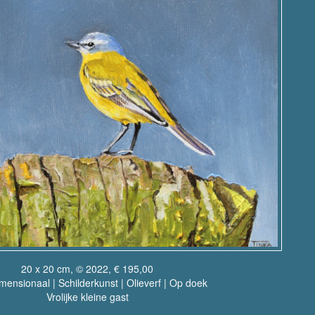
20 x 20 cm, © 2022, € 195,00
ensionaal | Schilderkunst | Olieverf | Op doek
Vrolijke kleine gast