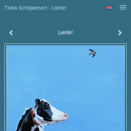
Tinka Schilperoort - Lente!
Tog
navi
Lente!