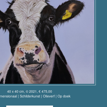
40 x 40 cm, © 2021, € 475,00
ensionaal | Schilderkunst | Olieverf | Op doek