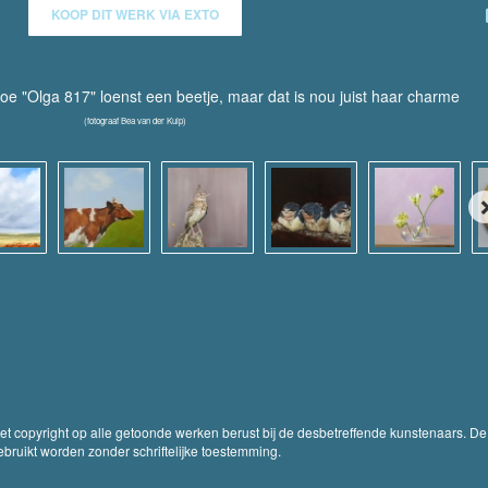
KOOP DIT WERK VIA EXTO
oe "Olga 817" loenst een beetje, maar dat is nou juist haar charme
(fotograaf Bea van der Kuip)
Het copyright op alle getoonde werken berust bij de desbetreffende kunstenaars. De
ruikt worden zonder schriftelijke toestemming.